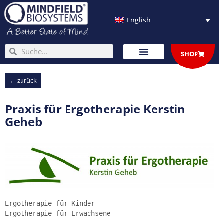
Skip
to
English
content
Search
Search
SHOP
← zurück
Praxis für Ergotherapie Kerstin
Geheb
Ergotherapie für Kinder 
Ergotherapie für Erwachsene 