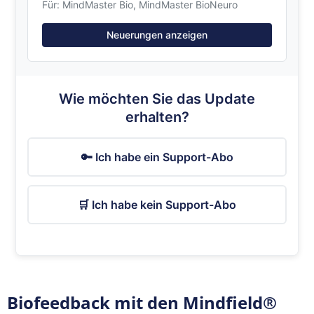
Für: MindMaster Bio, MindMaster BioNeuro
Vorname
*
Neuerungen anzeigen
Wie möchten Sie das Update
Nachname
*
erhalten?
🔑 Ich habe ein Support-Abo
E-Mail-Adresse
*
🛒 Ich habe kein Support-Abo
Telefon
Biofeedback mit den Mindfield®
Firma/Institution