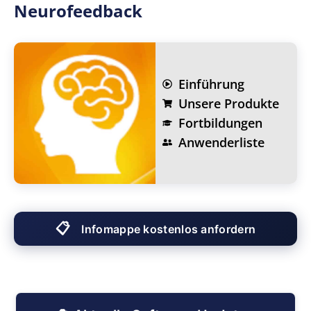
Neurofeedback
Einführung
Unsere Produkte
Fortbildungen
Anwenderliste
📋
Infomappe kostenlos anfordern
Ihre kostenlose Infomappe
Umfassende Informationen zu Biofeedback- und
Neurofeedback-Systemen