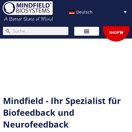
Zum
Inhalt
Deutsch
springen
Suche
Suche
SHOP
Mindfield - Ihr Spezialist für
Biofeedback und
Neurofeedback