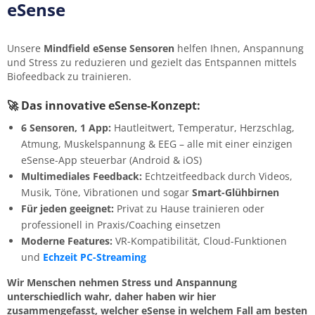
eSense
Unsere
Mindfield eSense Sensoren
helfen Ihnen, Anspannung
und Stress zu reduzieren und gezielt das Entspannen mittels
Biofeedback zu trainieren.
📍 Versandadresse
🚀 Das innovative eSense-Konzept:
Straße und Hausnummer
*
6 Sensoren, 1 App:
Hautleitwert, Temperatur, Herzschlag,
Atmung, Muskelspannung & EEG – alle mit einer einzigen
eSense-App steuerbar (Android & iOS)
Multimediales Feedback:
Echtzeitfeedback durch Videos,
Musik, Töne, Vibrationen und sogar
Smart-Glühbirnen
PLZ
*
Für jeden geeignet:
Privat zu Hause trainieren oder
professionell in Praxis/Coaching einsetzen
Moderne Features:
VR-Kompatibilität, Cloud-Funktionen
und
Echzeit PC-Streaming
Ort
*
Wir Menschen nehmen Stress und Anspannung
unterschiedlich wahr, daher haben wir hier
zusammengefasst, welcher eSense in welchem Fall am besten