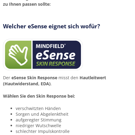
zu Ihnen passen sollte:
Land
*
Welcher eSense eignet sich wofür?
🎯 Ihr Interesse
Besonderes Interesse an:
Der
eSense Skin Response
misst den
Hautleitwert
(Hautwiderstand, EDA)
.
Nachricht/Spezielle Fragen
Wählen Sie den Skin Response bei:
verschwitzten Händen
Sorgen und Abgelenktheit
aufgeregter Stimmung
niedriger Wutschwelle
schlechter Impulskontrolle