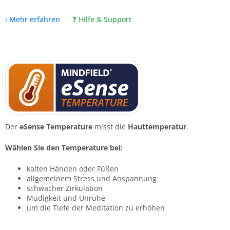
ℹ️ Mehr erfahren
❓ Hilfe & Support
🔢 Spam-Schutz
Bitte lösen Sie: 6 + 10 = ?
Der
eSense Temperature
misst die
Hauttemperatur
.
Wählen Sie den Temperature bei:
kalten Händen oder Füßen
📋 Infomappe jetzt anfordern
allgemeinem Stress und Anspannung
schwacher Zirkulation
Müdigkeit und Unruhe
um die Tiefe der Meditation zu erhöhen
🔒 Mit dem Absenden bestätigen Sie, dass wir Ihre
Daten zur Bearbeitung Ihrer Anfrage verwenden
dürfen. Ihre Daten werden vertraulich behandelt und