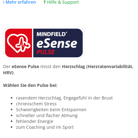
ℹ️ Mehr erfahren
❓ Hilfe & Support
nicht an Dritte weitergegeben.
Kostenlos & unverbindlich
Der
eSense Pulse
misst den
Herzschlag (Herzratenvariabilität,
HRV)
.
Wählen Sie den Pulse bei:
rasendem Herzschlag, Engegefühl in der Brust
chronischem Stress
Schwierigkeiten beim Entspannen
schneller und flacher Atmung
fehlender Energie
zum Coaching und im Sport