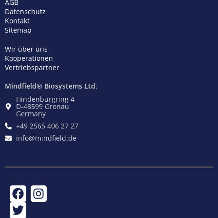
AGB
Datenschutz
Kontakt
Sitemap
Wir über uns
Kooperationen
Vertriebspartner
Mindfield® Biosystems Ltd.
Hindenburgring 4
D-48599 Gronau
Germany
+49 2565 406 27 27
info@mindfield.de
F
T
I
a
w
n
c
i
s