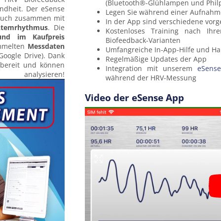
(Bluetooth®-Glühlampen und Philp
er eSense
Legen Sie während einer Aufnahme
auch zusammen mit
In der App sind verschiedene vorg
temrhythmus
. Die
Kostenloses Training nach Ih
 und im Kaufpreis
Biofeedback-Varianten
mmelten
Messdaten
Umfangreiche In-App-Hilfe und H
Google Drive). Dank
Regelmäßige Updates der App
fbereit und können
Integration mit unserem
eSense
analysieren!
während der HRV-Messung
Video der eSense App