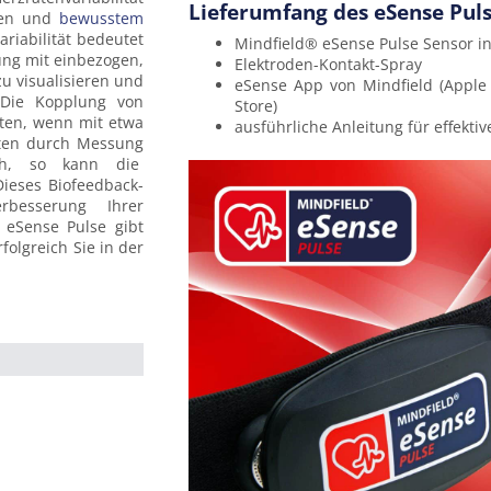
Lieferumfang des eSense Puls
ken und
bewusstem
riabilität bedeutet
Mindfield® eSense Pulse Sensor inkl
Elektroden-Kontakt-Spray
zu visualisieren und
eSense App von Mindfield (Apple
Die Kopplung von
Store)
ten, wenn mit etwa
ausführliche Anleitung für effekti
hten durch Messung
ch, so kann die
Dieses Biofeedback-
rbesserung Ihrer
 eSense Pulse gibt
rfolgreich Sie in der