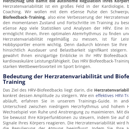
Herzschlag und damit die autonome Regulation Ihres Körper
Herzratenvariabilität ist ein großes Feld in der Kardiologie
Coaching. Wir wollen mit dem eSense Pulse den Schwerp
Biofeedback-Training
, also eine Verbesserung der Herzratenvari
den momentanen Zustand und Fortschritte im Training zu besch
eSense App viele Statistiken und Analysen der HRV. Eine int
ermöglicht Ihnen, Ihren optimalen Atemrhythmus zu finden und
Herzratenvariabilität regelmäßig zu messen, ist für Leis
Hobbysportler enorm wichtig. Denn dadurch können Sie Ihre s
hinsichtlich Ausdauer und Belastbarkeit signifikant steigern
gewährt Ihnen einzigartige Einblicke in Ihr HRV Biofeedback
kardiovaskuläre Leistungsfähigkeit. Das HRV Biofeedback-Trainin
starken Wettbewerbsvorteil im Sport bringen.
Bedeutung der Herzratenvariabilität und Biof
Training
Das Ziel des HRV-Biofeedbacks liegt darin, die
Herzratenvariabil
konkret dessen Amplitude zu steigern. Wie ein
effektives HRV-Tr
abläuft, erfahren Sie in unserem Trainings-Guide. In an
Unterschied zwischen niedrigem Herzrhythmus und hohem 
Wechselspiel von Ruhe und Anstrengung zu maximieren. Mit die
Sie bewusst Ihre Körperfunktionen zu steuern, indem Sie auf 
Signale Ihres Körpers reagieren. Die Herzratenvariabilität wird
die Regulierung der Atmung beeinflusst. Indem Sie Ihre Her