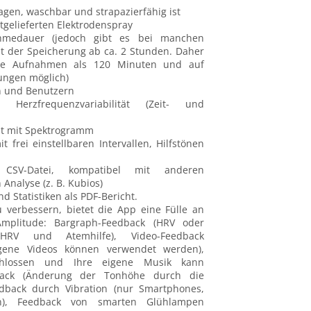
agen, waschbar und strapazierfähig ist
gelieferten Elektrodenspray
ahmedauer (jedoch gibt es bei manchen
t der Speicherung ab ca. 2 Stunden. Daher
ere Aufnahmen als 120 Minuten und auf
ungen möglich)
n und Benutzern
 Herzfrequenzvariabilität (Zeit- und
eit mit Spektrogramm
 frei einstellbaren Intervallen, Hilfstönen
CSV-Datei, kompatibel mit anderen
nalyse (z. B. Kubios)
 Statistiken als PDF-Bericht.
 verbessern, bietet die App eine Fülle an
Amplitude: Bargraph-Feedback (HRV oder
 (HRV und Atemhilfe), Video-Feedback
igene Videos können verwendet werden),
schlossen und Ihre eigene Musik kann
back (Änderung der Tonhöhe durch die
dback durch Vibration (nur Smartphones,
en), Feedback von smarten Glühlampen