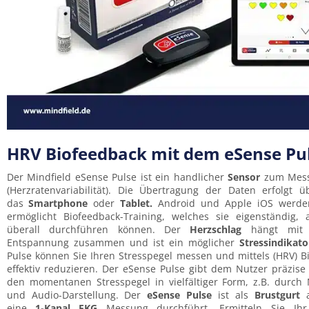
HRV Biofeedback mit dem eSense Pul
Der Mindfield eSense Pulse ist ein handlicher
Sensor
zum Mes
(Herzratenvariabilität). Die Übertragung der Daten erfolgt 
das
Smartphone
oder
Tablet.
Android und Apple iOS werden 
ermöglicht Biofeedback-Training, welches sie eigenständig
überall durchführen können. Der
Herzschlag
hängt mit 
Entspannung zusammen und ist ein möglicher
Stressindikato
Pulse können Sie Ihren Stresspegel messen und mittels (HRV) B
effektiv reduzieren. Der eSense Pulse gibt dem Nutzer präzis
den momentanen Stresspegel in vielfältiger Form, z.B. durch 
und Audio-Darstellung. Der
eSense Pulse
ist als
Brustgurt
a
eine
1-Kanal EKG
Messung durchführt. Ermitteln Sie Ihr