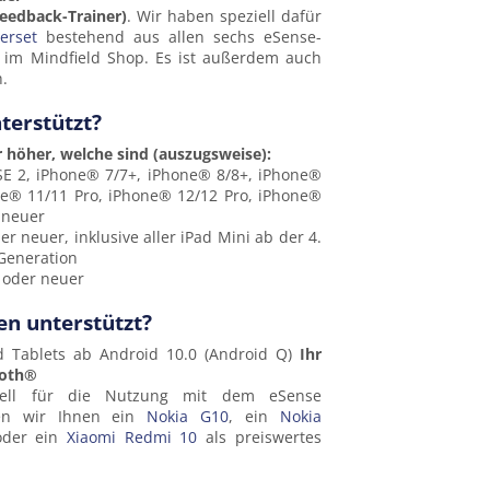
feedback-Trainer)
. Wir haben speziell dafür
erset
bestehend aus allen sechs eSense-
im Mindfield Shop. Es ist außerdem auch
h.
terstützt?
r höher, welche sind (auszugsweise):
E 2, iPhone® 7/7+, iPhone® 8/8+, iPhone®
ne® 11/11 Pro, iPhone® 12/12 Pro, iPhone®
 neuer
 neuer, inklusive aller iPad Mini ab der 4.
 Generation
 oder neuer
n unterstützt?
d Tablets ab Android 10.0 (Android Q)
Ihr
ooth®
iell für die Nutzung mit dem eSense
len wir Ihnen ein
Nokia G10
, ein
Nokia
der ein
Xiaomi Redmi 10
als preiswertes