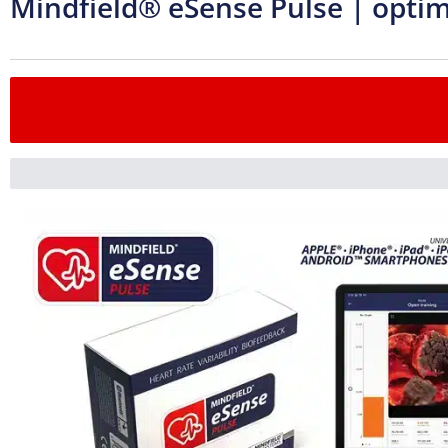
Mindfield® eSense Pulse | opti