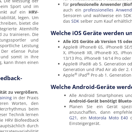
s.
Die Messung der
für
professionelle Anwender (Bio
, beim Sport und im
auch ein
professionelles Anwend
unkt auf ein
HRV-
Sensoren und wahlweise ein SDK 
abilität, legen. Um
das
SDK
selber zum Kauf erhältlic
reiben, bietet die
egrierte Atemhilfe
Welche iOS Geräte werden un
 zu trainieren. Die
tungssportler und
Alle iOS Geräte ab Version 15 ode
portliche Leistung
Apple® iPhone® 6S, iPhone® SE/S
. Der eSense Pulse
X, iPhone® XR, iPhone® XS, iPho
 und somit in Ihre
13/13 Pro, iPhone® 14/14 Pro oder
g, kann Ihnen einen
Apple® iPad® ab 5. Generation oder
Generation und iPad Air ab der 2.
®
®
Apple
iPad
Pro ab 1. Generation
eedback-
Welche Android-Geräte werde
ität zu vergrößern
,
Alle Android Smartphones un
aining
in der Praxis
Android-Gerät benötigt Bluet
deren Worten, den
Planen Sie ein Gerät spez
Herzrhythmus beim
anzuschaffen, dann empfeh
ser Technik lernen
G21,
ein
Motorola Moto E40
o
die HRV Biofeedback
Einsteigergerät.
 hauptsächlich durch
zratenvariabilität