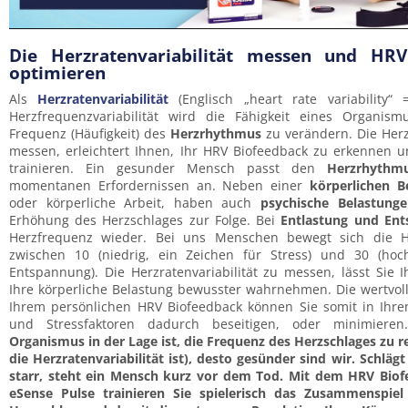
Die Herzratenvariabilität messen und HRV
optimieren
Als
Herzratenvariabilität
(Englisch „heart rate variability“
Herzfrequenzvariabilität wird die Fähigkeit eines Organism
Frequenz (Häufigkeit) des
Herzrhythmus
zu verändern. Die Herzr
messen, erleichtert Ihnen, Ihr HRV Biofeedback zu erkennen u
trainieren. Ein gesunder Mensch passt den
Herzrhythm
momentanen Erfordernissen an. Neben einer
körperlichen B
oder körperliche Arbeit, haben auch
psychische Belastung
Erhöhung des Herzschlages zur Folge. Bei
Entlastung und En
Herzfrequenz wieder. Bei uns Menschen bewegt sich die Her
zwischen 10 (niedrig, ein Zeichen für Stress) und 30 (hoc
Entspannung). Die Herzratenvariabilität zu messen, lässt Sie Ih
Ihre körperliche Belastung bewusster wahrnehmen. Die wertvol
Ihrem persönlichen HRV Biofeedback können Sie somit in Ihren
und Stressfaktoren dadurch beseitigen, oder minimiere
Organismus in der Lage ist, die Frequenz des Herzschlages zu re
die Herzratenvariabilität ist), desto gesünder sind wir. Schläg
starr, steht ein Mensch kurz vor dem Tod. Mit dem HRV Bio
eSense Pulse trainieren Sie spielerisch das Zusammenspi