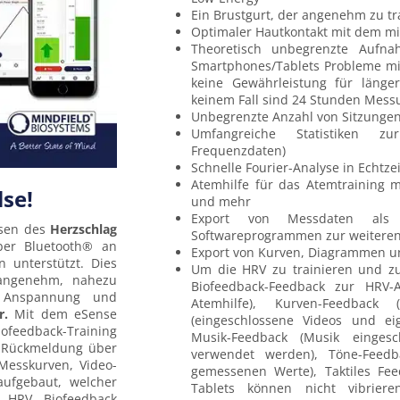
Ein Brustgurt, der angenehm zu tr
Optimaler Hautkontakt mit dem mit
Theoretisch unbegrenzte Aufn
Smartphones/Tablets Probleme mi
keine Gewährleistung für läng
keinem Fall sind 24 Stunden Mess
Unbegrenzte Anzahl von Sitzunge
Umfangreiche Statistiken zur
Frequenzdaten)
Schnelle Fourier-Analyse in Echtz
Atemhilfe für das Atemtraining mit
se!
und mehr
Export von Messdaten als 
sen des
Herzschlag
Softwareprogrammen zur weiteren A
über Bluetooth® an
Export von Kurven, Diagrammen und
unterstützt. Dies
Um die HRV zu trainieren und zu
, angenehm, nahezu
Biofeedback-Feedback zur HRV-
Anspannung und
Atemhilfe), Kurven-Feedback
r.
Mit dem eSense
(eingeschlossene Videos und e
iofeedback-Training
Musik-Feedback (Musik einge
e Rückmeldung über
verwendet werden), Töne-Feed
Messkurven, Video-
gemessenen Werte), Taktiles Fee
ufgebaut, welcher
Tablets können nicht vibrier
 HRV Biofeedback