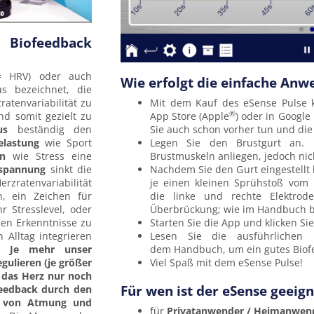
 Biofeedback
 = HRV) oder auch
Wie erfolgt die einfache An
us bezeichnet, die
atenvariabilität zu
Mit dem Kauf des eSense Pulse k
®
nd somit gezielt zu
App Store (Apple
) oder in Google
us
beständig den
Sie auch schon vorher tun und di
elastung
wie Sport
Legen Sie den Brustgurt an. D
en
wie Stress eine
Brustmuskeln anliegen, jedoch ni
tspannung
sinkt die
Nachdem Sie den Gurt eingestellt
zratenvariabilität
je einen kleinen Sprühstoß vom 
h, ein Zeichen für
die linke und rechte Elektrod
r Stresslevel, oder
Überbrückung; wie im Handbuch b
len Erkenntnisse zu
Starten Sie die App und klicken Sie
 Alltag integrieren
Lesen Sie die ausführlichen 
n.
Je mehr unser
dem Handbuch, um ein gutes Biof
gulieren (je größer
Viel Spaß mit dem eSense Pulse!
t das Herz nur noch
Für wen ist der eSense geeign
feedback durch den
el von Atmung und
für
Privatanwender / Heimanwen