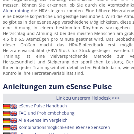
messen, können Sie erkennen, ob Sie durch die Atemtechni
Atemtraining
die HRV steigern konnten. Eine höhere Herzratenva
eine bessere körperliche und geistige Gesundheit. Wird die Atmung mit einbezogen,
so gibt es in der eSense App verschiedene Möglichkeiten, diese 
eine Atmung in einem bestimmten Rhythmus vorzugeben. 
Herzschlag und Atmung ist bei den meisten Menschen am größ
4,5 bis 6,5 Atemzügen pro Minute geatmet wird. Das Beobac
dieser Größen macht das HRV-Biofeedback erst mögli
Herzratenvariabilität (HRV) Stück für Stück gesteigert werden. 
Training ist eine vielversprechende Methode zur Ve
Herzgesundheit und Steigerung der sportlichen Leistung. Der
Ihnen in jeder Trainingseinheit detaillierten Einblick darin, wie e
Kontrolle Ihre Herzratenvariabilität sind.
Anleitungen zum eSense Pulse
Link zu unserem Helpdesk >>>
eSense Pulse Handbuch
FAQ und Problembehebung
Alle eSense im Vergleich
Kombinationsmöglichkeiten eSense Sensoren