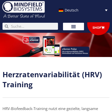
Zum
Inhalt
Deutsch
springen
Suche
Suche
SHOP
Herzratenvariabilität (HRV)
Training
HRV-Biofeedback-Training nutzt eine gezielte, langsame