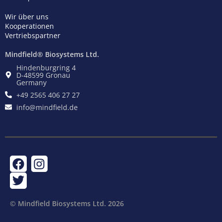
Wir über uns
Kooperationen
Vertriebspartner
Mindfield® Biosystems Ltd.
Hindenburgring 4
D-48599 Gronau
Germany
+49 2565 406 27 27
info@mindfield.de
F
T
I
a
w
n
c
i
s
e
t
t
© Mindfield Biosystems Ltd. ​2026
b
t
a
o
e
g