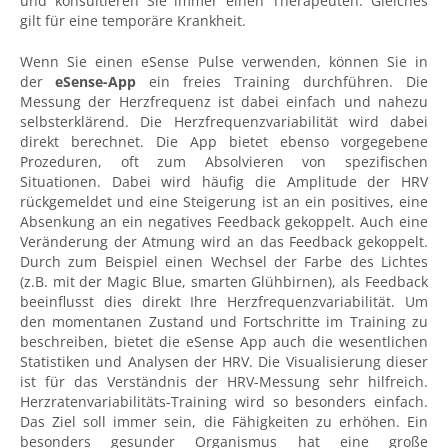
und konsultieren Sie immer einen Therapeuten. Gleiches
gilt für eine temporäre Krankheit.
Wenn Sie einen eSense Pulse verwenden, können Sie in
der
eSense-App
ein freies Training durchführen. Die
Messung der Herzfrequenz ist dabei einfach und nahezu
selbsterklärend. Die Herzfrequenzvariabilität wird dabei
direkt berechnet. Die App bietet ebenso vorgegebene
Prozeduren, oft zum Absolvieren von spezifischen
Situationen. Dabei wird häufig die Amplitude der HRV
rückgemeldet und eine Steigerung ist an ein positives, eine
Absenkung an ein negatives Feedback gekoppelt. Auch eine
Veränderung der Atmung wird an das Feedback gekoppelt.
Durch zum Beispiel einen Wechsel der Farbe des Lichtes
(z.B. mit der
Magic
Blue, smarten Glühbirnen), als Feedback
beeinflusst dies direkt Ihre Herzfrequenzvariabilität. Um
den momentanen Zustand und Fortschritte im Training zu
beschreiben, bietet die eSense App auch die wesentlichen
Statistiken und Analysen der HRV. Die Visualisierung dieser
ist für das Verständnis der HRV-Messung sehr hilfreich.
Herzratenvariabilitäts-Training wird so besonders einfach.
Das Ziel soll immer sein, die Fähigkeiten zu erhöhen. Ein
besonders gesunder Organismus hat eine große