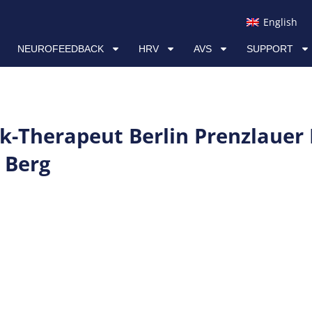
RV
AVS
SUPPORT
LINKS
English
NEUROFEEDBACK
HRV
AVS
SUPPORT
-Therapeut Berlin Prenzlauer
 Berg