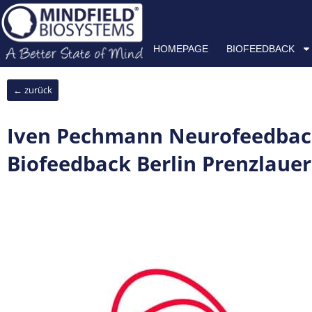
Skip
HOMEPAGE
BIOFEEDBACK
NEUROFEEDBACK
H
to
content
HOMEPAGE
BIOFEEDBACK
← zurück
Iven Pechmann Neurofeedback
Biofeedback Berlin Prenzlauer