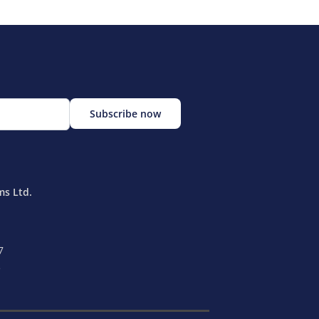
ms Ltd.
7
e