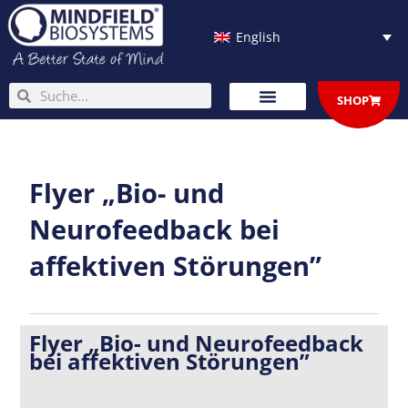
Skip
to
English
content
Search
Search
SHOP
Flyer „Bio- und
Neurofeedback bei
affektiven Störungen”
Flyer „Bio- und Neurofeedback
bei affektiven Störungen”