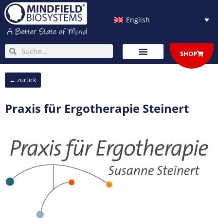
Skip
to
English
content
Search
Search
SHOP
← zurück
Praxis für Ergotherapie Steinert