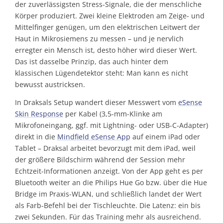
der zuverlässigsten Stress-Signale, die der menschliche
Körper produziert. Zwei kleine Elektroden am Zeige- und
Mittelfinger genügen, um den elektrischen Leitwert der
Haut in Mikrosiemens zu messen – und je nervlich
erregter ein Mensch ist, desto höher wird dieser Wert.
Das ist dasselbe Prinzip, das auch hinter dem
klassischen Lügendetektor steht: Man kann es nicht
bewusst austricksen.
In Draksals Setup wandert dieser Mess­wert vom
eSense
Skin Response
per Kabel (3,5-mm-Klinke am
Mikrofoneingang, ggf. mit Lightning- oder USB-C-Adapter)
direkt in die
Mindfield eSense App
auf einem iPad oder
Tablet – Draksal arbeitet bevorzugt mit dem iPad, weil
der größere Bildschirm während der Session mehr
Echtzeit-Informationen anzeigt. Von der App geht es per
Bluetooth weiter an die Philips Hue Go bzw. über die Hue
Bridge im Praxis-WLAN, und schließlich landet der Wert
als Farb-Befehl bei der Tischleuchte. Die Latenz: ein bis
zwei Sekunden. Für das Training mehr als ausreichend.