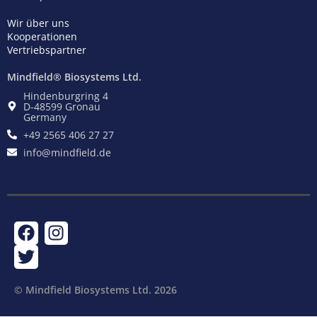
Wir über uns
Kooperationen
Vertriebspartner
Mindfield® Biosystems Ltd.
Hindenburgring 4
D-48599 Gronau
Germany
+49 2565 406 27 27
info@mindfield.de
F
T
I
a
w
n
c
i
s
e
t
t
© Mindfield Biosystems Ltd. ​2026
b
t
a
o
e
g