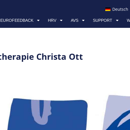
AVS
SUPPORT
WISSEN & RESSOURCEN
Deutsch
NEUROFEEDBACK
HRV
AVS
SUPPORT
W
therapie Christa Ott