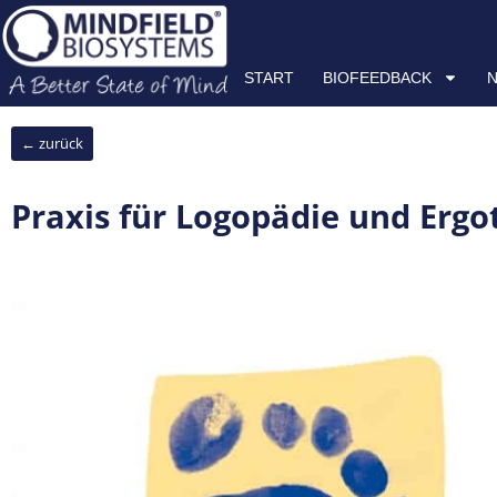
Zum
START
BIOFEEDBACK
NEUROFEEDBACK
HRV
Inhalt
springen
START
BIOFEEDBACK
← zurück
Praxis für Logopädie und Ergo