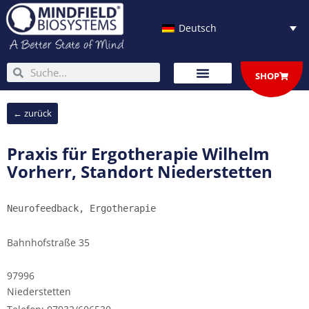
Zum
Inhalt
Deutsch
springen
Suche
Suche
SHOP
← zurück
Praxis für Ergotherapie Wilhelm
Vorherr, Standort Niederstetten
Neurofeedback, Ergotherapie
Bahnhofstraße 35
97996
Niederstetten