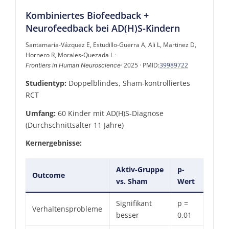
Kombiniertes Biofeedback +
Neurofeedback bei AD(H)S-Kindern
Santamaría-Vázquez E, Estudillo-Guerra A, Ali L, Martinez D,
Hornero R, Morales-Quezada L ·
· 2025 · PMID:
39989722
Frontiers in Human Neuroscience
Studientyp:
Doppelblindes, Sham-kontrolliertes
RCT
Umfang:
60 Kinder mit AD(H)S-Diagnose
(Durchschnittsalter 11 Jahre)
Kernergebnisse:
Aktiv-Gruppe
p-
Outcome
vs. Sham
Wert
Signifikant
p =
Verhaltensprobleme
besser
0.01