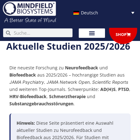
Zum
Inhalt
Deutsch
springen
Suche
Suche
SHOP
Aktuelle Studien 2025/2026
Die neueste Forschung zu
Neurofeedback
und
Biofeedback
aus 2025/2026 – hochrangige Studien aus
,
,
JAMA Psychiatry
JAMA Network Open
Scientific Reports
und weiteren Top-Journals. Schwerpunkte:
AD(H)S
,
PTSD
,
HRV-Biofeedback
,
Schmerztherapie
und
Substanzgebrauchsstörungen
.
Hinweis:
Diese Seite präsentiert eine Auswahl
aktueller Studien zu Neurofeedback und
Biofeedback aus 2025/2026. Für Studien mit