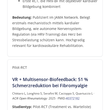
Erste RCT, die HRV-BF mit objektiver kardialer
Bildgebung kombiniert
Bedeutung:
Publiziert im JAMA Network. Belegt
erstmals mechanistisch mittels kardialer
Bildgebung, wie autonome Nervensystem-
Regulation (via HRV-Training) das Herz bei
Stressbelastung schützen kann. Hochgradig
relevant für kardiovaskuläre Rehabilitation.
Pilot-RCT
VR + Multisensor-Biofeedback: 51 %
Schmerzreduktion bei Fibromyalgie
Chittaro L, Longhino S, Serafini M, Cacioppo S, Quartuccio L ·
· 2025 · PMID:
40372182
ACR Open Rheumatology
Studientyp:
Pilot-RCT (Treatment vs. Warteliste)