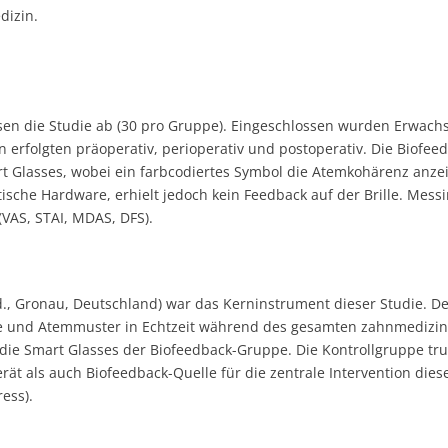
dizin.
en die Studie ab (30 pro Gruppe). Eingeschlossen wurden Erwachse
 erfolgten präoperativ, perioperativ und postoperativ. Die Biofee
Glasses, wobei ein farbcodiertes Symbol die Atemkohärenz anzeigt
tische Hardware, erhielt jedoch kein Feedback auf der Brille. Me
(VAS, STAI, MDAS, DFS).
d., Gronau, Deutschland) war das Kerninstrument dieser Studie.
fe und Atemmuster in Echtzeit während des gesamten zahnmedizinis
die Smart Glasses der Biofeedback-Gruppe. Die Kontrollgruppe tru
t als auch Biofeedback-Quelle für die zentrale Intervention diese
ess).