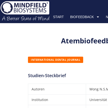
Zum
START
BIOFEEDBACK
NEUROFEEDBACK
HRV
Inhalt
springen
START
BIOFEEDBACK
Atembiofeedb
INTERNATIONAL DENTAL JOURNAL
Studien-Steckbrief
Autoren
Wong N.S.M.
Institution
Universitä