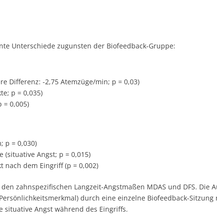
ikante Unterschiede zugunsten der Biofeedback-Gruppe:
re Differenz: -2,75 Atemzüge/min; p = 0,03)
e; p = 0,035)
 = 0,005)
; p = 0,030)
 (situative Angst; p = 0,015)
t nach dem Eingriff (p = 0,002)
ei den zahnspezifischen Langzeit-Angstmaßen MDAS und DFS. Die Aut
Persönlichkeitsmerkmal) durch eine einzelne Biofeedback-Sitzung 
e situative Angst während des Eingriffs.