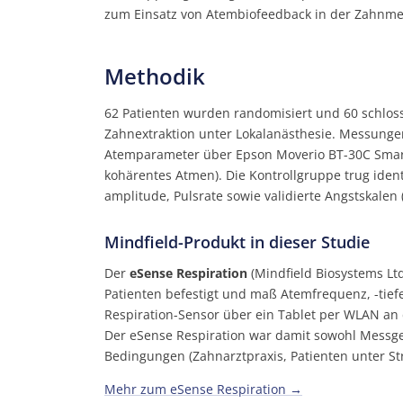
zum Einsatz von Atembiofeedback in der Zahnme
Methodik
62 Patienten wurden randomisiert und 60 schloss
Zahnextraktion unter Lokalanästhesie. Messungen
Atemparameter über Epson Moverio BT-30C Smart 
kohärentes Atmen). Die Kontrollgruppe trug iden
amplitude, Pulsrate sowie validierte Angstskalen 
Mindfield-Produkt in dieser Studie
Der
eSense Respiration
(Mindfield Biosystems Lt
Patienten befestigt und maß Atemfrequenz, -tie
Respiration-Sensor über ein Tablet per WLAN an 
Der eSense Respiration war damit sowohl Messgerä
Bedingungen (Zahnarztpraxis, Patienten unter Str
Mehr zum eSense Respiration →