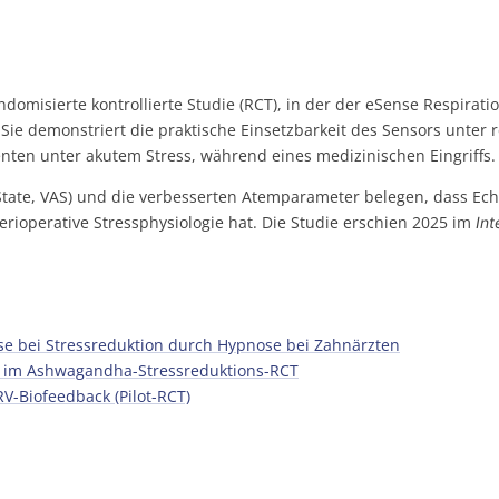
randomisierte kontrollierte Studie (RCT), in der der eSense Respira
 Sie demonstriert die praktische Einsetzbarkeit des Sensors unter
enten unter akutem Stress, während eines medizinischen Eingriffs.
AI-State, VAS) und die verbesserten Atemparameter belegen, dass E
erioperative Stressphysiologie hat. Die Studie erschien 2025 im
Int
se bei Stressreduktion durch Hypnose bei Zahnärzten
n im Ashwagandha-Stressreduktions-RCT
RV-Biofeedback (Pilot-RCT)