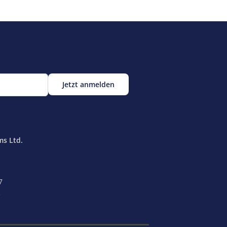
ms Ltd.
7
e