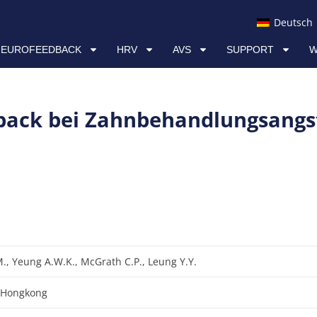
AVS
SUPPORT
WISSEN & RESSOURCEN
Deutsch
NEUROFEEDBACK
HRV
AVS
SUPPORT
W
ack bei Zahnbehandlungsangs
, Yeung A.W.K., McGrath C.P., Leung Y.Y.
t Hongkong