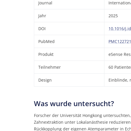
Journal
Internation
Jahr
2025
DOI
10.1016/j.i
PubMed
PMC122721
Produkt
eSense Res
Teilnehmer
60 Patiente
Design
Einblinde,
Was wurde untersucht?
Forscher der Universität Hongkong untersuchten,
Zahnextraktion unter Lokalanästhesie reduzieren 
Rückkopplung der eigenen Atemparameter in Echtz