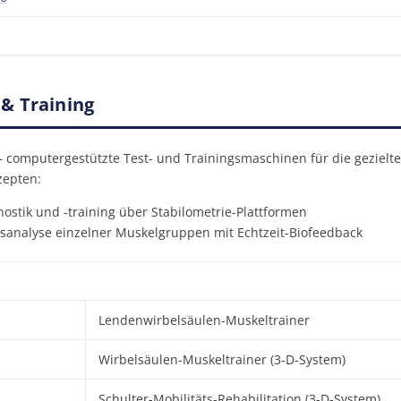
& Training
 – computergestützte Test- und Trainingsmaschinen für die gezielt
zepten:
ostik und -training über Stabilometrie-Plattformen
analyse einzelner Muskelgruppen mit Echtzeit-Biofeedback
Lendenwirbelsäulen-Muskeltrainer
Wirbelsäulen-Muskeltrainer (3-D-System)
Schulter-Mobilitäts-Rehabilitation (3-D-System)