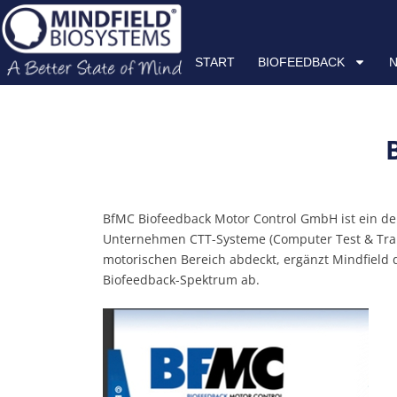
Zum
START
BIOFEEDBACK
NEUROFEEDBACK
HRV
Inhalt
springen
START
BIOFEEDBACK
BfMC Biofeedback Motor Control GmbH ist ein deut
Unternehmen CTT-Systeme (Computer Test & Train
motorischen Bereich abdeckt, ergänzt Mindfiel
Biofeedback-Spektrum ab.