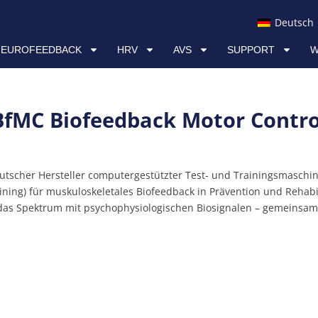
AVS
SUPPORT
WISSEN & RESSOURCEN
Deutsch
NEUROFEEDBACK
HRV
AVS
SUPPORT
W
BfMC Biofeedback Motor Contro
scher Hersteller computergestützter Test- und Trainingsmaschinen 
ing) für muskuloskeletales Biofeedback in Prävention und Rehab
d das Spektrum mit psychophysiologischen Biosignalen – gemeins