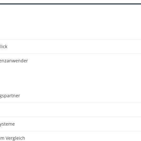
lick
erenzanwender
gspartner
Systeme
im Vergleich