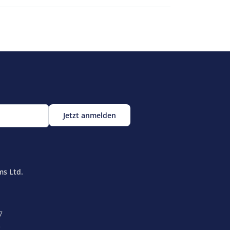
ms Ltd.
7
e