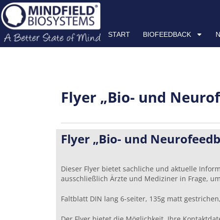
Zum
START
BIOFEEDBACK
NEUROFEEDBACK
HRV
Inhalt
springen
START
BIOFEEDBACK
Flyer „Bio- und Neuro
Flyer „Bio- und Neurofeed
Dieser Flyer bietet sachliche und aktuelle In
ausschließlich Ärzte und Mediziner in Frage, u
Faltblatt DIN lang 6-seiter, 135g matt gestrichen,
Der Flyer bietet die Möglichkeit, Ihre Kontaktd