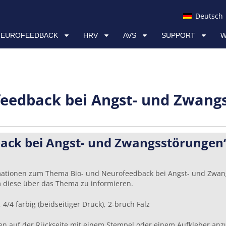
AVS
SUPPORT
WISSEN & RESSOURCEN
Deutsch
NEUROFEEDBACK
HRV
AVS
SUPPORT
W
feedback bei Angst- und Zwang
back bei Angst- und Zwangsstörungen
formationen zum Thema Bio- und Neurofeedback bei Angst- und Zwa
m diese über das Thema zu informieren.
 4/4 farbig (beidseitiger Druck), 2-bruch Falz
aten auf der Rückseite mit einem Stempel oder einem Aufkleber anz