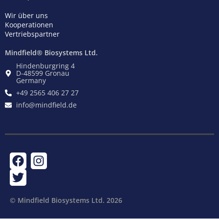
Wir über uns
Kooperationen
Vertriebspartner
Mindfield® Biosystems Ltd.
Hindenburgring 4
D-48599 Gronau
Germany
+49 2565 406 27 27
info@mindfield.de
F
T
I
a
w
n
c
i
s
e
t
t
© Mindfield Biosystems Ltd. ​2026
b
t
a
o
e
g