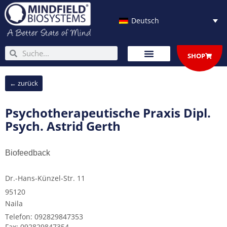
Zum
Inhalt
Deutsch
springen
Suche
Suche
SHOP
← zurück
Psychotherapeutische Praxis Dipl.
Psych. Astrid Gerth
Biofeedback
Dr.-Hans-Künzel-Str. 11
95120
Naila
Telefon: 092829847353
Fax: 092829847354