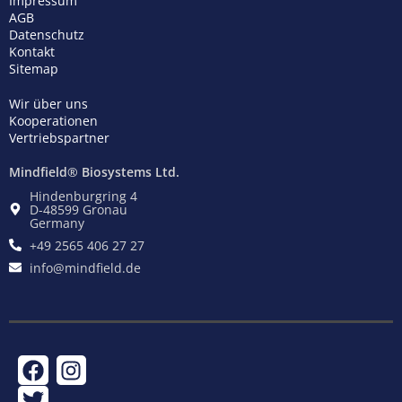
Impressum
AGB
Datenschutz
Kontakt
Sitemap
Wir über uns
Kooperationen
Vertriebspartner
Mindfield® Biosystems Ltd.
Hindenburgring 4
D-48599 Gronau
Germany
+49 2565 406 27 27
info@mindfield.de
F
T
I
a
w
n