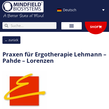
Zum
Inhalt
Deutsch
springen
Suche
Suche
SHOP
← zurück
Praxen für Ergotherapie Lehmann –
Pahde – Lorenzen