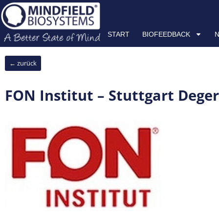
Zum
START
BIOFEEDBACK
NEUROFEEDBACK
HRV
Inhalt
springen
START
BIOFEEDBACK
← zurück
FON Institut – Stuttgart Dege