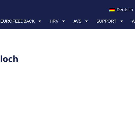
AVS
SUPPORT
WISSEN & RESSOURCEN
Deutsch
NEUROFEEDBACK
HRV
AVS
SUPPORT
W
rloch