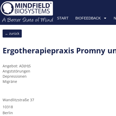
Zum
START
BIOFEEDBACK
NEUROFEEDBACK
HRV
Inhalt
springen
START
BIOFEEDBACK
← zurück
Ergotherapiepraxis Promny un
Angebot: AD(H)S
Angststörungen
Depressionen
Migräne
Wandlitzstraße 37
10318
Berlin