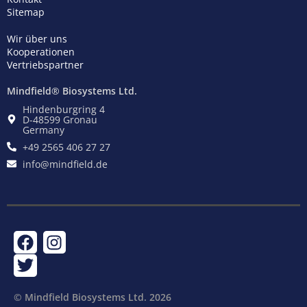
Sitemap
Wir über uns
Kooperationen
Vertriebspartner
Mindfield® Biosystems Ltd.
Hindenburgring 4
D-48599 Gronau
Germany
+49 2565 406 27 27
info@mindfield.de
F
T
I
a
w
n
c
i
s
e
t
t
© Mindfield Biosystems Ltd. ​2026
b
t
a