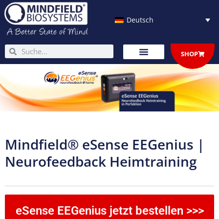
Zum
Inhalt
Deutsch
springen
Suche
Suche
SHOP
Mindfield® eSense EEGenius |
Neurofeedback Heimtraining
eSense EEGenius jetzt bestellen >>>